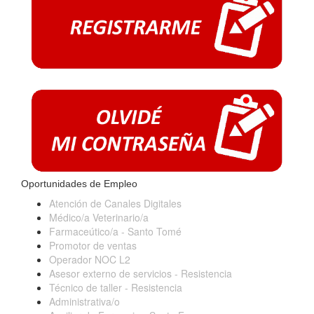
Oportunidades de Empleo
Atención de Canales Digitales
Médico/a Veterinario/a
Farmaceútico/a - Santo Tomé
Promotor de ventas
Operador NOC L2
Asesor externo de servicios - Resistencia
Técnico de taller - Resistencia
Administrativa/o