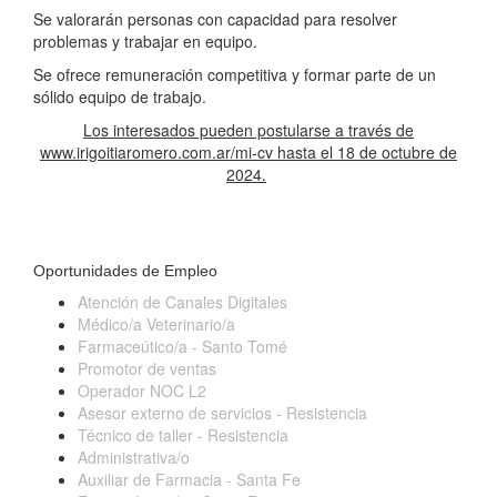
Se valorarán personas con capacidad para resolver
problemas y trabajar en equipo.
Se ofrece remuneración competitiva y formar parte de un
sólido equipo de trabajo.
Los interesados pueden postularse a través de
www.irigoitiaromero.com.ar/mi-cv hasta el 18 de octubre de
2024.
Oportunidades de Empleo
Atención de Canales Digitales
Médico/a Veterinario/a
Farmaceútico/a - Santo Tomé
Promotor de ventas
Operador NOC L2
Asesor externo de servicios - Resistencia
Técnico de taller - Resistencia
Administrativa/o
Auxiliar de Farmacia - Santa Fe