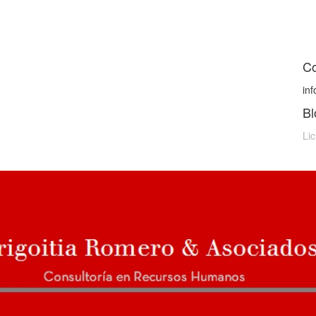
Co
in
Bl
Lic