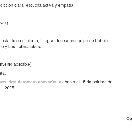
dicción clara, escucha activa y empatía.
ivos).
nstante crecimiento, integrándose a un equipo de trabajo
to y buen clima laboral.
venio aplicable).
sta.
ww.irigoitiaromero.com.ar/mi-cv
hasta el 15 de octubre de
2025.
Op