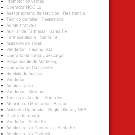
Promotor de ventas
Operador NOC L2
Asesor externo de servicios - Resistencia
Técnico de taller - Resistencia
Administrativa/o
Auxiliar de Farmacia - Santa Fe
Farmacéutico/a - Santa Fe
Asistente de Taller
Vendedor - Reconquista
Operario de carga y descarga
Responsable de Marketing
Operador de Call Center
Servicio doméstico
Vendedor
Administrativo
Vendedor - Misiones
Técnico instalador - Santa Fe
Atención de Mostrador - Paraná
Asistente Comercial - Región litoral y NEA
Chofer de reparto
Vendedor - Santa Fe
Administrativo Comercial - Santa Fe
Administrativo Contable